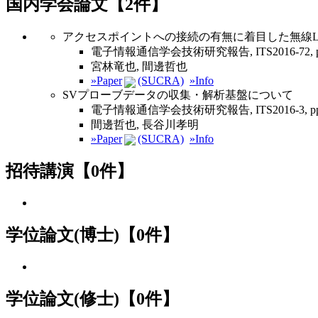
国内学会論文【2件】
アクセスポイントへの接続の有無に着目した無線L
電子情報通信学会技術研究報告, ITS2016-72, pp.393
宮林竜也, 間邊哲也
»Paper
(SUCRA)
»Info
SVプローブデータの収集・解析基盤について
電子情報通信学会技術研究報告, ITS2016-3, pp.13–
間邊哲也, 長谷川孝明
»Paper
(SUCRA)
»Info
招待講演【0件】
学位論文(博士)【0件】
学位論文(修士)【0件】