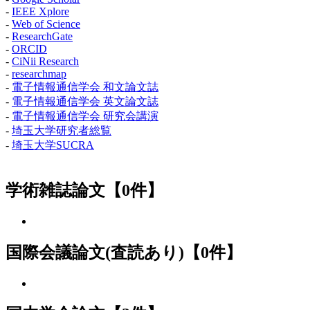
-
IEEE Xplore
-
Web of Science
-
ResearchGate
-
ORCID
-
CiNii Research
-
researchmap
-
電子情報通信学会 和文論文誌
-
電子情報通信学会 英文論文誌
-
電子情報通信学会 研究会講演
-
埼玉大学研究者総覧
-
埼玉大学SUCRA
学術雑誌論文【0件】
国際会議論文(査読あり)【0件】