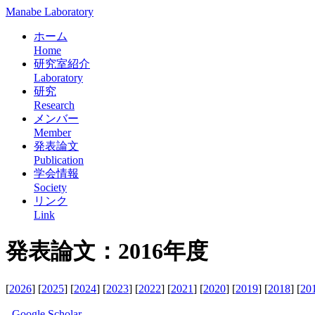
Manabe Laboratory
ホーム
Home
研究室紹介
Laboratory
研究
Research
メンバー
Member
発表論文
Publication
学会情報
Society
リンク
Link
発表論文：2016年度
[
2026
] [
2025
] [
2024
] [
2023
] [
2022
] [
2021
] [
2020
] [
2019
] [
2018
] [
20
-
Google Scholar